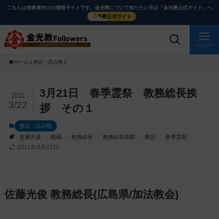
メ
ナ
こちらは信奉者向けの情報サイトです。金光教について知りたい方は「金光教公式サイト」へ
イ
ビ
金光教公式サイト
ン
ゲ
コ
ー
メニュー
ン
シ
ホーム
教話・読み物
テ
ョ
ン
ン
ツ
に
メ
3月21日 春季霊祭 教務総長挨
2011
に
移
イ
3/22
拶 その１
ス
動
ン
教話・読み物
キ
す
コ
佐藤光俊
動画
教務総長
教務総長挨拶
教話
春季霊祭
ッ
る
ン
2011年3月22日
プ
テ
ン
ツ
を
佐藤光俊 教務総長(広島県/加法教会)
ス
キ