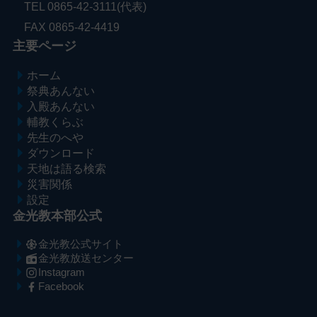
TEL 0865-42-3111(代表)
FAX 0865-42-4419
主要ページ
ホーム
祭典あんない
入殿あんない
輔教くらぶ
先生のへや
ダウンロード
天地は語る検索
災害関係
設定
金光教本部公式
金光教公式サイト
金光教放送センター
Instagram
Facebook
メ
ナ