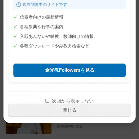
【教話】「大切に」
現在閲覧中のサイトです
2026年7月10日
✓
信奉者向けの最新情報
✓
各種祭典や行事の案内
✓
入殿あんないや輔教、教師向けの情報
【巻頭言】神様の「ご都合」
✓
各種ダウンロードやみ教え検索など
2026年7月1日
金光教Followersを見る
【教主就任式】教務総長挨拶・教
主おことば・お礼のことば
2026年6月28日
次回から表示しない
閉じる
【教話】「なんか、ちゃうんちゃ
う？」
2026年6月22日