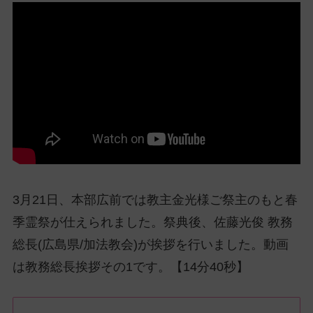
ッ
プ
し
て
ナ
ビ
ゲ
ー
シ
ョ
ン
3月21日、本部広前では教主金光様ご祭主のもと春
に
季霊祭が仕えられました。祭典後、佐藤光俊 教務
総長(広島県/加法教会)が挨拶を行いました。動画
は教務総長挨拶その1です。【14分40秒】