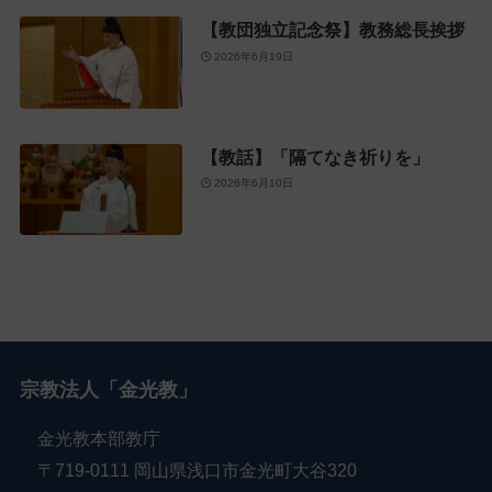
【教団独立記念祭】教務総長挨拶
2026年6月19日
【教話】「隔てなき祈りを」
2026年6月10日
宗教法人「金光教」
金光教本部教庁
〒719-0111 岡山県浅口市金光町大谷320