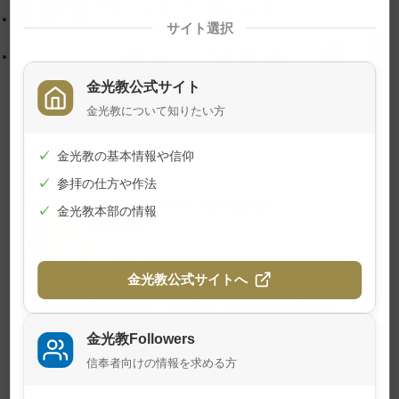
に
る
3月21日 春季霊祭 教務総長挨拶 その2
サイト選択
戻
る
父母代表し謝辞の大役 【金光新聞】
金光教公式サイト
金光教について知りたい方
関連記事
✓
金光教の基本情報や信仰
✓
参拝の仕方や作法
幻の『金光教報』
✓
金光教本部の情報
2026年8月1日
金光教公式サイトへ
【教話】「願う 世界平和」
2026年7月23日
金光教Followers
信奉者向けの情報を求める方