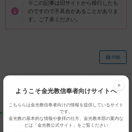
※この記事は旧サイトから移行したも
のですので不具合があることがありま
す。ご了承ください。
メ
ナ
印刷
イ
ビ
ン
ゲ
コ
ー
ン
シ
×
教話・読み物
ようこそ金光教信奉者向けサイトへ
テ
ョ
佐藤光俊
動画
教務総長
教務総長挨拶
教話
春季霊祭
ン
ン
こちららは金光教信奉者向けの情報を提供しているサイト
ツ
に
です。
ト
移
金光教の基本的な情報や参拝の仕方、金光教本部の案内な
ッ
動
どは「金光教公式サイト」をご覧ください
プ
す