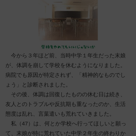
ッ
プ
し
て
ナ
ビ
ゲ
今から３年ほど前、当時中学１年生だった末娘
ー
が、体調を崩して学校を休むようになりました。
シ
ョ
病院でも原因が特定されず、「精神的なものでし
ン
ょう」と診断されました。
に
その後、体調は回復したものの休む日は続き、
友人とのトラブルや反抗期も重なったのか、生活
態度は乱れ、言葉遣いも荒れていきました。
私（47）は、何とか学校へ行ってほしいと願っ
て、末娘が特に荒れていた中学２年生の終わりか