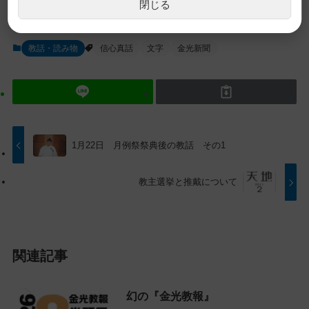
閉じる
ン
ゲ
コ
ー
ン
シ
教話・読み物
信心真話
文字
金光新聞
テ
ョ
ン
ン
ツ
に
ト
移
ッ
動
プ
す
1月22日 月例祭祭典後の教話 その1
に
る
戻
教主選挙と推戴について
る
関連記事
幻の『金光教報』