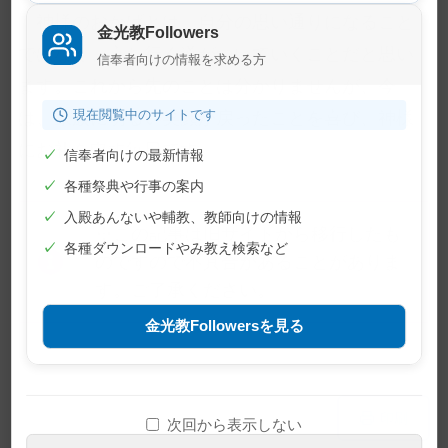
神様のおかげとは、自分の思い通りになること
金光教Followers
ではなく、立ち行く道がついていくことだと思い
信奉者向けの情報を求める方
ます。これから先のことは分かりませんが、今
現在閲覧中のサイトです
は、家族に明るい笑顔が戻ったことを喜び、神様
にお礼を申す毎日です。
✓
信奉者向けの最新情報
✓
各種祭典や行事の案内
✓
入殿あんないや輔教、教師向けの情報
※この記事は旧サイトから移行したも
✓
各種ダウンロードやみ教え検索など
のですので不具合があることがありま
す。ご了承ください。
金光教Followersを見る
メ
ナ
印刷
次回から表示しない
イ
ビ