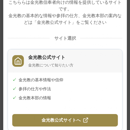
こちららは金光教信奉者向けの情報を提供しているサイト
７月に入り、末娘と一緒に、学校の先生と夏休
です。
金光教の基本的な情報や参拝の仕方、金光教本部の案内な
みの過ごし方などについて面談をした翌日のこと
どは「金光教公式サイト」をご覧ください
でした。末娘は、１時間半ほどかけて校門までや
っとの思いで着いたものの、「やっぱり帰る」
サイト選択
と、妻に電話をかけてきました。そのやりとりを
そばで聞いていた私は、この時初めて「娘が学校
金光教公式サイト
をやめたいのなら、やめてもいいじゃないか」と
金光教について知りたい方
思えたのです。
✓
金光教の基本情報や信仰
✓
参拝の仕方や作法
末娘は夏休み前に退学届けを提出し、現在、近
✓
金光教本部の情報
所のスーパーマーケットで休むことなくアルバイ
トを続けています。その末娘が、初めての給料を
神様へのお礼としてお供えしたい、と言ってきた
金光教公式サイトへ
時は本当にうれしくなりました。