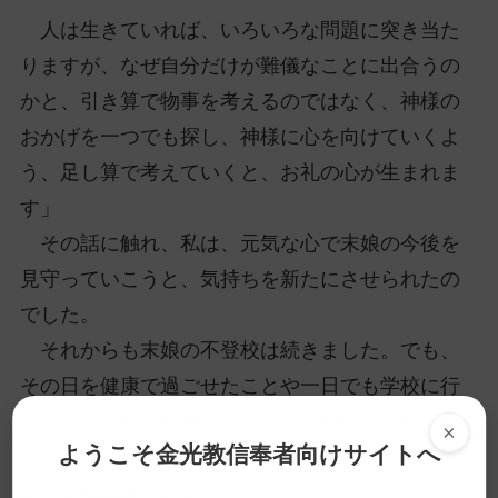
人は生きていれば、いろいろな問題に突き当た
りますが、なぜ自分だけが難儀なことに出合うの
かと、引き算で物事を考えるのではなく、神様の
おかげを一つでも探し、神様に心を向けていくよ
う、足し算で考えていくと、お礼の心が生まれま
す」
その話に触れ、私は、元気な心で末娘の今後を
見守っていこうと、気持ちを新たにさせられたの
でした。
それからも末娘の不登校は続きました。でも、
その日を健康で過ごせたことや一日でも学校に行
けたことなど、ありがたい気持ちを積み重ねてい
×
ようこそ金光教信奉者向けサイトへ
く心持ちで、神様にお礼とお願いをさせて頂くけ
いこに努めました。