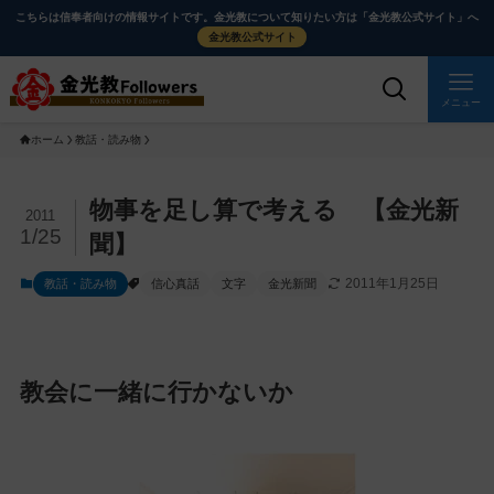
メ
ナ
こちらは信奉者向けの情報サイトです。金光教について知りたい方は「金光教公式サイト」へ
イ
ビ
金光教公式サイト
ン
ゲ
コ
ー
メニュー
ン
シ
ホーム
教話・読み物
テ
ョ
ン
ン
ツ
に
メ
物事を足し算で考える 【金光新
2011
に
移
イ
1/25
聞】
ス
動
ン
2011年1月25日
教話・読み物
信心真話
文字
金光新聞
キ
す
コ
ッ
る
ン
プ
テ
ン
教会に一緒に行かないか
ツ
を
ス
キ