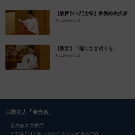
【教団独立記念祭】教務総長挨拶
2026年6月19日
【教話】「隔てなき祈りを」
2026年6月10日
宗教法人「金光教」
金光教本部教庁
〒719-0111 岡山県浅口市金光町大谷320