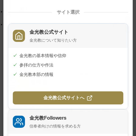
プ
す
願う以上のおかげ その１
サイト選択
に
る
戻
末の安心こそ宝 その１
る
金光教公式サイト
金光教について知りたい方
✓
金光教の基本情報や信仰
関連記事
✓
参拝の仕方や作法
幻の『金光教報』
✓
金光教本部の情報
2026年8月1日
金光教公式サイトへ
【教話】「願う 世界平和」
金光教Followers
2026年7月23日
信奉者向けの情報を求める方