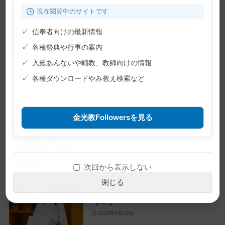
現在閲覧中のサイトです
【教話】「大切に」
2026年7月10日
✓
信奉者向けの最新情報
✓
各種祭典や行事の案内
✓
入殿あんないや輔教、教師向けの情報
【巻頭言】神様の「ご都合」
✓
各種ダウンロードやみ教え検索など
2026年7月1日
金光教Followersを見る
【教主就任式】教務総長挨拶・教
主おことば・お礼のことば
2026年6月28日
次回から表示しない
閉じる
【教話】「なんか、ちゃうんちゃ
う？」
2026年6月22日