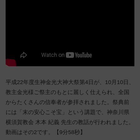
ッ
プ
し
て
ナ
ビ
ゲ
ー
シ
ョ
平成22年度生神金光大神大祭第4日が、10月10日、
ン
に
教主金光様ご祭主のもとに麗しく仕えられ、全国
からたくさんの信奉者が参拝されました。祭典前
には「末の安心こそ宝」という講題で、神奈川県
横須賀教会 木本 紀義 先生の教話が行われました。
動画はその2です。【9分58秒】