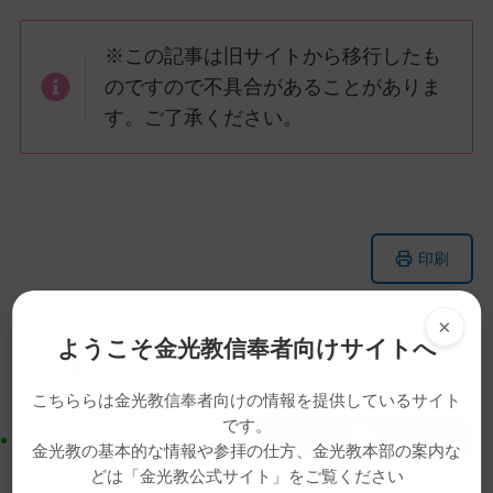
※この記事は旧サイトから移行したも
のですので不具合があることがありま
す。ご了承ください。
メ
ナ
印刷
イ
ビ
ン
ゲ
×
コ
ー
ようこそ金光教信奉者向けサイトへ
ン
シ
教話・読み物
動画
教話
生神金光大神大祭
テ
ョ
こちららは金光教信奉者向けの情報を提供しているサイト
ン
ン
です。
ツ
に
金光教の基本的な情報や参拝の仕方、金光教本部の案内な
ト
移
どは「金光教公式サイト」をご覧ください
ッ
動