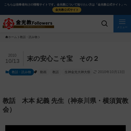
メ
ナ
こちらは信奉者向けの情報サイトです。金光教について知りたい方は「金光教公式サイト」へ
イ
ビ
金光教公式サイト
ン
ゲ
コ
ー
メニュー
ン
シ
ホーム
教話・読み物
テ
ョ
ン
ン
ツ
に
メ
2010
末の安心こそ宝 その２
10/13
に
移
イ
ス
動
ン
2010年10月13日
教話・読み物
動画
教話
生神金光大神大祭
キ
す
コ
ッ
る
ン
プ
テ
ン
教話 木本 紀義 先生（神奈川県・横須賀教
ツ
会）
を
ス
キ