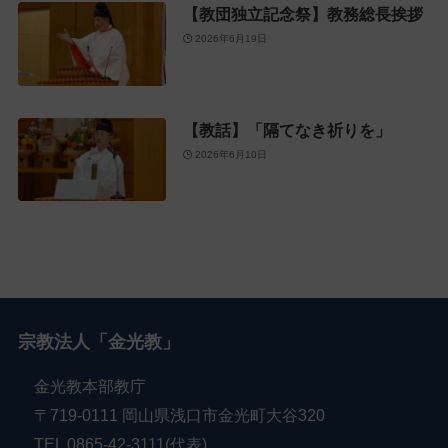
【教団独立記念祭】教務総長挨拶
2026年6月19日
【教話】「隔てなき祈りを」
2026年6月10日
宗教法人「金光教」
金光教本部教庁
〒719-0111 岡山県浅口市金光町大谷320
TEL 0865-42-3111(代表)