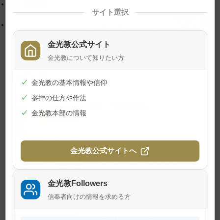
に
る
サイト選択
戻
お取次の働きの中で その1
る
金光教公式サイト
金光教について知りたい方
関連記事
✓
金光教の基本情報や信仰
✓
参拝の仕方や作法
幻の『金光教報』
✓
金光教本部の情報
2026年8月1日
金光教公式サイトへ
【教話】「願う 世界平和」
2026年7月23日
金光教Followers
信奉者向けの情報を求める方
【教話】「大切に」