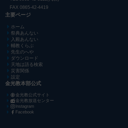
FAX 0865-42-4419
主要ページ
ホーム
祭典あんない
入殿あんない
輔教くらぶ
先生のへや
ダウンロード
天地は語る検索
災害関係
設定
金光教本部公式
金光教公式サイト
金光教放送センター
Instagram
Facebook
メ
ナ