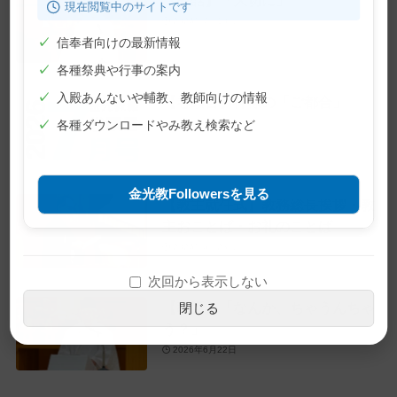
現在閲覧中のサイトです
2026年7月10日
✓
信奉者向けの最新情報
✓
各種祭典や行事の案内
✓
入殿あんないや輔教、教師向けの情報
【巻頭言】神様の「ご都合」
2026年7月1日
✓
各種ダウンロードやみ教え検索など
金光教Followersを見る
【教主就任式】教務総長挨拶・教
主おことば・お礼のことば
2026年6月28日
次回から表示しない
【教話】「なんか、ちゃうんちゃ
閉じる
う？」
2026年6月22日