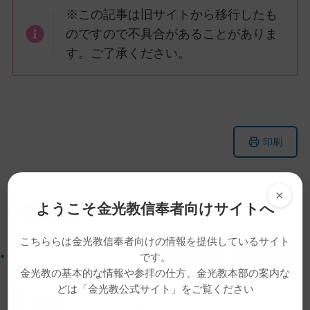
※この記事は旧サイトから移行したも
のですので不具合があることがありま
す。ご了承ください。
メ
ナ
印刷
イ
ビ
ン
ゲ
コ
ー
×
ン
シ
ようこそ金光教信奉者向けサイトへ
教話・読み物
動画
教話
生神金光大神大祭
テ
ョ
ン
ン
こちららは金光教信奉者向けの情報を提供しているサイト
ツ
に
です。
ト
移
金光教の基本的な情報や参拝の仕方、金光教本部の案内な
ッ
動
どは「金光教公式サイト」をご覧ください
プ
す
教祖生誕奉祝行事