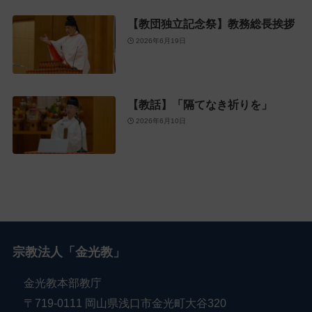
【教団独立記念祭】教務総長挨拶
2026年6月19日
【教話】「隔てなき祈りを」
2026年6月10日
宗教法人「金光教」
金光教本部教庁
〒719-0111 岡山県浅口市金光町大谷320