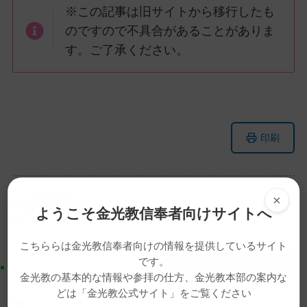
※この記事は旧サイトから移行したも
のですので不具合があることがありま
す。ご了承ください。
メ
ナ
印刷
イ
ビ
ン
ゲ
コ
ー
ン
シ
×
教話・読み物
ようこそ金光教信奉者向けサイトへ
テ
ョ
動画
教話
月例祭
松岡道雄
金光教学院長
ン
ン
こちららは金光教信奉者向けの情報を提供しているサイト
ツ
に
です。
ト
移
金光教の基本的な情報や参拝の仕方、金光教本部の案内な
ッ
動
どは「金光教公式サイト」をご覧ください
プ
す