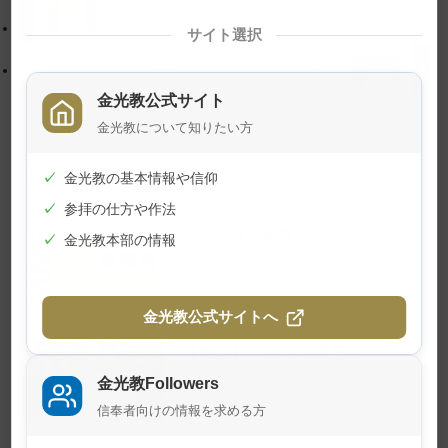
に
る
9月22日 月例祭祭典後の教話 その２
サイト選択
戻
る
9月23日 秋季霊祭 教務総長挨拶 その２
金光教公式サイト
金光教について知りたい方
関連記事
✓
金光教の基本情報や信仰
✓
参拝の仕方や作法
幻の『金光教報』
✓
金光教本部の情報
2026年8月1日
金光教公式サイトへ
【教話】「願う 世界平和」
2026年7月23日
金光教Followers
信奉者向けの情報を求める方