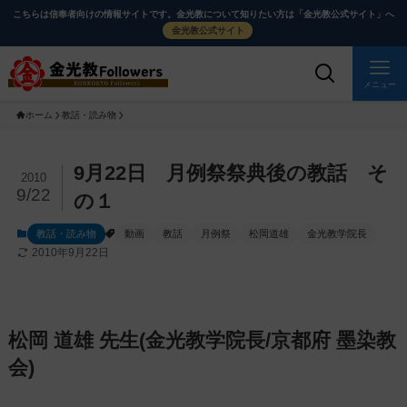
メ
ナ
こちらは信奉者向けの情報サイトです。金光教について知りたい方は「金光教公式サイト」へ
イ
ビ
金光教公式サイト
ン
ゲ
コ
ー
メニュー
ン
シ
ホーム
教話・読み物
テ
ョ
ン
ン
ツ
に
メ
9月22日 月例祭祭典後の教話 そ
2010
に
移
イ
9/22
の１
ス
動
ン
教話・読み物
動画
教話
月例祭
松岡道雄
金光教学院長
キ
す
コ
2010年9月22日
ッ
る
ン
プ
テ
ン
ツ
松岡 道雄 先生(金光教学院長/京都府 墨染教
を
会)
ス
キ