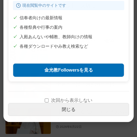
現在閲覧中のサイトです
【教話】「大切に」
2026年7月10日
✓
信奉者向けの最新情報
✓
各種祭典や行事の案内
✓
入殿あんないや輔教、教師向けの情報
【巻頭言】神様の「ご都合」
✓
各種ダウンロードやみ教え検索など
2026年7月1日
金光教Followersを見る
【教主就任式】教務総長挨拶・教
主おことば・お礼のことば
2026年6月28日
次回から表示しない
閉じる
【教話】「なんか、ちゃうんちゃ
う？」
2026年6月22日