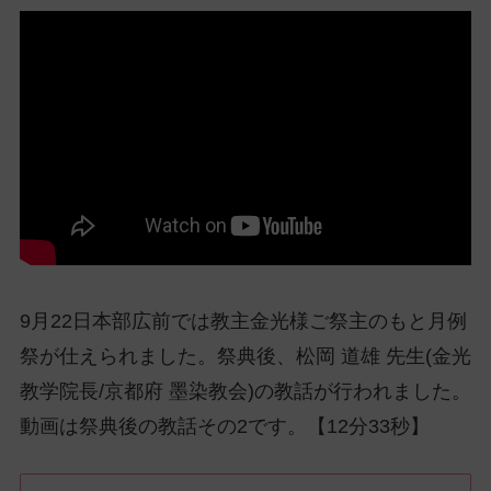
ッ
プ
し
て
ナ
ビ
ゲ
ー
シ
ョ
ン
に
9月22日本部広前では教主金光様ご祭主のもと月例
祭が仕えられました。祭典後、松岡 道雄 先生(金光
教学院長/京都府 墨染教会)の教話が行われました。
動画は祭典後の教話その2です。【12分33秒】