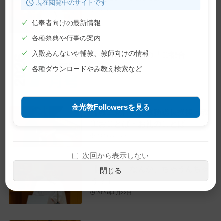
現在閲覧中のサイトです
2026年7月10日
✓
信奉者向けの最新情報
✓
各種祭典や行事の案内
✓
入殿あんないや輔教、教師向けの情報
【巻頭言】神様の「ご都合」
2026年7月1日
✓
各種ダウンロードやみ教え検索など
金光教Followersを見る
【教主就任式】教務総長挨拶・教
主おことば・お礼のことば
2026年6月28日
次回から表示しない
【教話】「なんか、ちゃうんちゃ
閉じる
う？」
2026年6月22日