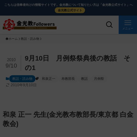
メ
ナ
こちらは信奉者向けの情報サイトです。金光教について知りたい方は「金光教公式サイト」へ
イ
ビ
金光教公式サイト
ン
ゲ
コ
ー
メニュー
ン
シ
ホーム
教話・読み物
テ
ョ
ン
ン
ツ
に
メ
9月10日 月例祭祭典後の教話 そ
2010
に
移
イ
9/10
の1
ス
動
ン
教話・読み物
和泉正一
布教部長
教話
月例祭
キ
す
コ
2010年9月10日
ッ
る
ン
プ
テ
ン
ツ
和泉 正一 先生(金光教布教部長/東京都 白金
を
教会)
ス
キ