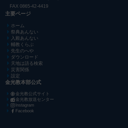
FAX 0865-42-4419
主要ページ
ホーム
祭典あんない
入殿あんない
輔教くらぶ
先生のへや
ダウンロード
天地は語る検索
災害関係
設定
金光教本部公式
金光教公式サイト
金光教放送センター
Instagram
Facebook
メ
ナ