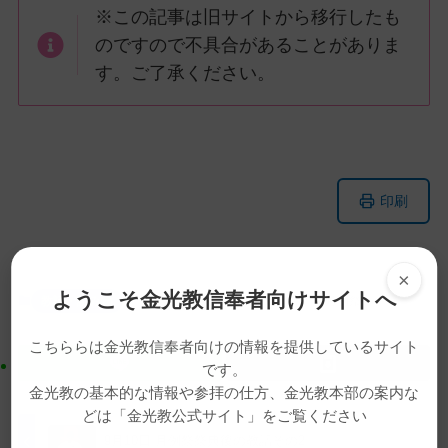
※この記事は旧サイトから移行したも
のですので不具合があることがありま
す。ご了承ください。
メ
ナ
印刷
イ
ビ
ン
ゲ
コ
ー
×
ン
シ
ようこそ金光教信奉者向けサイトへ
教話・読み物
和泉正一
布教部長
教話
月例祭
テ
ョ
ン
ン
こちららは金光教信奉者向けの情報を提供しているサイト
ツ
に
です。
ト
移
金光教の基本的な情報や参拝の仕方、金光教本部の案内な
ッ
動
どは「金光教公式サイト」をご覧ください
プ
す
9月10日 月例祭祭典後の教話その2