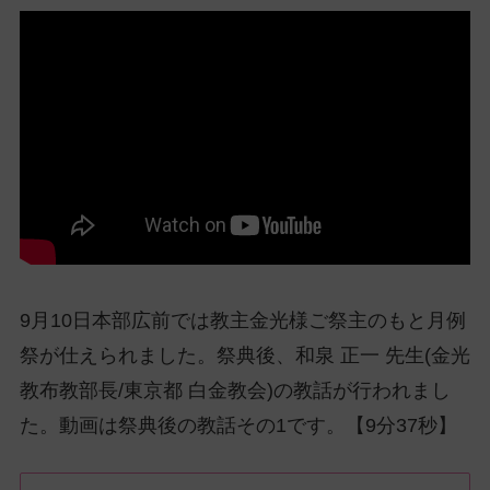
ッ
プ
し
て
ナ
ビ
ゲ
ー
シ
ョ
ン
に
9月10日本部広前では教主金光様ご祭主のもと月例
祭が仕えられました。祭典後、和泉 正一 先生(金光
教布教部長/東京都 白金教会)の教話が行われまし
た。動画は祭典後の教話その1です。【9分37秒】