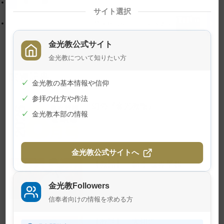
に
る
サイト選択
戻
祭場耐震補強工事進捗状況
る
金光教公式サイト
金光教について知りたい方
関連記事
✓
金光教の基本情報や信仰
✓
参拝の仕方や作法
幻の『金光教報』
✓
金光教本部の情報
2026年8月1日
金光教公式サイトへ
【教話】「願う 世界平和」
2026年7月23日
金光教Followers
信奉者向けの情報を求める方
【教話】「大切に」