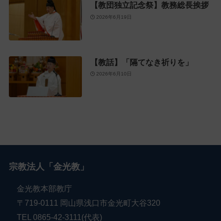
【教団独立記念祭】教務総長挨拶
2026年6月19日
【教話】「隔てなき祈りを」
2026年6月10日
宗教法人「金光教」
金光教本部教庁
〒719-0111 岡山県浅口市金光町大谷320
TEL 0865-42-3111(代表)