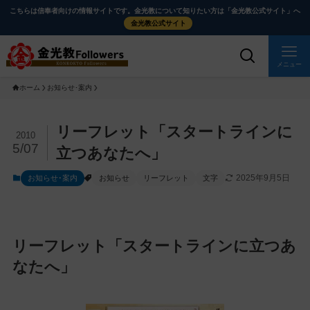
メ
ナ
こちらは信奉者向けの情報サイトです。金光教について知りたい方は「金光教公式サイト」へ
イ
ビ
金光教公式サイト
ン
ゲ
コ
ー
メニュー
ン
シ
ホーム
お知らせ･案内
テ
ョ
ン
ン
ツ
に
メ
リーフレット「スタートラインに
2010
に
移
イ
5/07
立つあなたへ」
ス
動
ン
2025年9月5日
お知らせ･案内
お知らせ
リーフレット
文字
キ
す
コ
ッ
る
ン
プ
テ
ン
リーフレット「スタートラインに立つあ
ツ
なたへ」
を
ス
キ