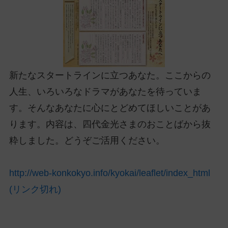
ッ
プ
し
て
ナ
ビ
新たなスタートラインに立つあなた。ここからの
ゲ
人生、いろいろなドラマがあなたを待っていま
ー
す。そんなあなたに心にとどめてほしいことがあ
シ
ョ
ります。内容は、四代金光さまのおことばから抜
ン
粋しました。どうぞご活用ください。
に
http://web-konkokyo.info/kyokai/leaflet/index_html
(リンク切れ)