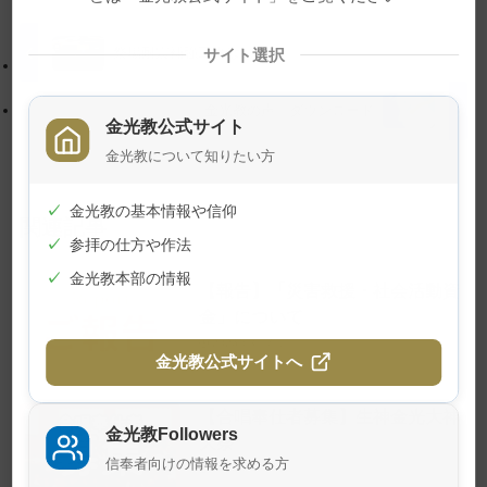
ッ
動
プ
す
祭場耐震補強工事はじまる
サイト選択
に
る
戻
金光教の声 ダウンロード
金光教公式サイト
る
金光教について知りたい方
✓
金光教の基本情報や信仰
関連記事
✓
参拝の仕方や作法
✓
金光教本部の情報
【報告】「災害救援・社会活動資
金」について
2026年8月7日
金光教公式サイトへ
【合唱奉仕者募集】生神金光大神
金光教Followers
大祭
信奉者向けの情報を求める方
2026年8月4日