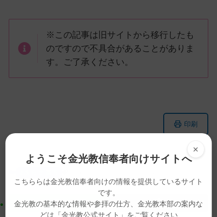
※この記事は旧サイトから移行したも
のですので不具合があることがありま
す。ご了承ください。
メ
ナ
印刷
イ
ビ
ン
ゲ
×
コ
ー
ようこそ金光教信奉者向けサイトへ
ン
シ
お知らせ･案内
お知らせ
リーフレット
文字
テ
ョ
こちららは金光教信奉者向けの情報を提供しているサイト
ン
ン
です。
ツ
に
金光教の基本的な情報や参拝の仕方、金光教本部の案内な
ト
移
どは「金光教公式サイト」をご覧ください