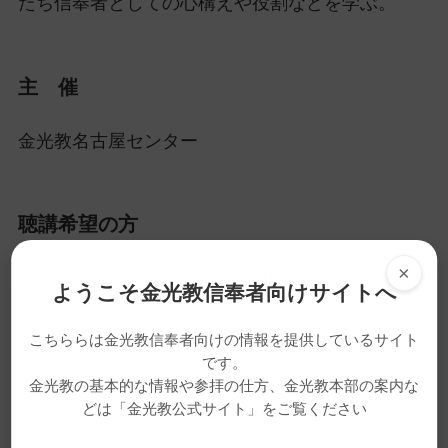
たち信奉者としての心構えや役割などを学ぶ。
主 催
金光教名古屋センター
聴講希望の方
×
当講座は本教信奉者の方に向け開催され、どなた
ようこそ金光教信奉者向けサイトへ
でも聴講いただけます。
こちららは金光教信奉者向けの情報を提供しているサイト
聴講希望の方は当サイト
/inquiry.php (リンク切れ)
です。
よりお問い合わせください。
金光教の基本的な情報や参拝の仕方、金光教本部の案内な
どは「金光教公式サイト」をご覧ください