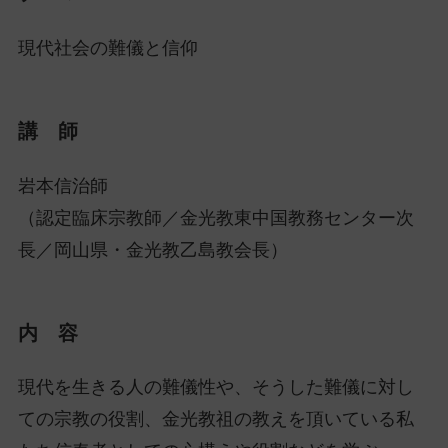
現代社会の難儀と信仰
講 師
岩本信治師
（認定臨床宗教師／金光教東中国教務センター次
長／岡山県・金光教乙島教会長）
内 容
現代を生きる人の難儀性や、そうした難儀に対し
ての宗教の役割、金光教祖の教えを頂いている私