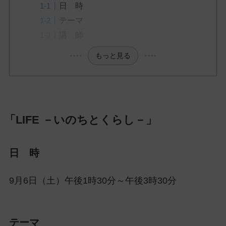
日 時
ッ
プ
テーマ
し
講 師
て
もっと見る
ナ
ビ
ゲ
ー
シ
「LIFE －いのちとくらし－」
ョ
ン
に
日 時
9月6日（土）午後1時30分～午後3時30分
テーマ