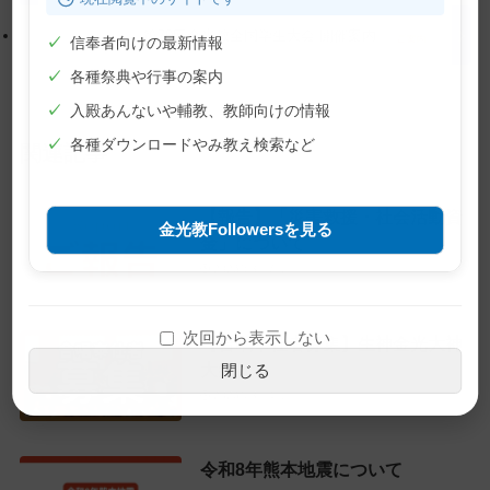
に
る
戻
第70回金光教全国学生大会 開催案内
✓
信奉者向けの最新情報
る
✓
各種祭典や行事の案内
✓
入殿あんないや輔教、教師向けの情報
✓
各種ダウンロードやみ教え検索など
関連記事
【報告】「災害救援・社会活動資
金光教Followersを見る
金」について
2026年8月7日
次回から表示しない
【合唱奉仕者募集】生神金光大神
大祭
閉じる
2026年8月4日
令和8年熊本地震について