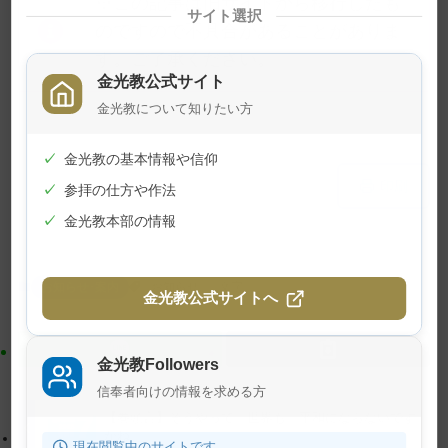
※この記事は旧サイトから移行したも
サイト選択
のですので不具合があることがありま
す。ご了承ください。
金光教公式サイト
金光教について知りたい方
✓
金光教の基本情報や信仰
メ
ナ
印刷
✓
参拝の仕方や作法
イ
ビ
✓
金光教本部の情報
ン
ゲ
コ
ー
ン
シ
お知らせ･案内
お知らせ
文字
金光教公式サイトへ
テ
ョ
ン
ン
ツ
に
金光教Followers
ト
移
信奉者向けの情報を求める方
ッ
動
【巻頭言】そうやって、世界も、平和にならないです
プ
す
かね
現在閲覧中のサイトです