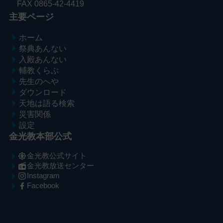
FAX 0865-42-4419
主要ページ
ホーム
祭典あんない
入殿あんない
輔教くらぶ
先生のへや
ダウンロード
天地は語る検索
災害関係
設定
金光教本部公式
金光教公式サイト
金光教放送センター
Instagram
Facebook
メ
ナ
イ
ビ