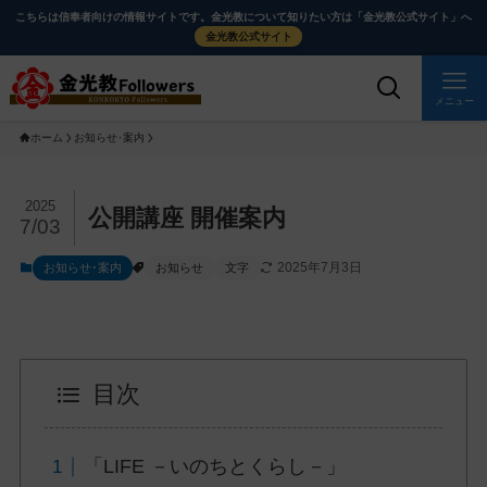
メ
ナ
こちらは信奉者向けの情報サイトです。金光教について知りたい方は「金光教公式サイト」へ
イ
ビ
金光教公式サイト
ン
ゲ
コ
ー
メニュー
ン
シ
ホーム
お知らせ･案内
テ
ョ
ン
ン
ツ
に
メ
2025
公開講座 開催案内
7/03
に
移
イ
ス
動
ン
2025年7月3日
お知らせ･案内
お知らせ
文字
キ
す
コ
ッ
る
ン
プ
テ
ン
目次
ツ
を
ス
「LIFE －いのちとくらし－」
キ