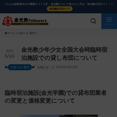
メ
ナ
こちらは信奉者向けの情報サイトです。金光教について知りたい方は「金光教公式サイト」へ
イ
ビ
金光教公式サイト
ン
ゲ
コ
ー
メニュー
ン
シ
ホーム
お知らせ･案内
テ
ョ
ン
ン
ツ
に
メ
金光教少年少女全国大会時臨時宿
2023
に
移
イ
5/16
泊施設での貸し布団について
ス
動
ン
2023年5月16日
お知らせ･案内
お知らせ
キ
す
コ
ッ
る
ン
プ
テ
ン
臨時宿泊施設(金光学園)での貸布団業者
ツ
の変更と価格変更について
を
ス
キ