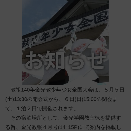
ッ
プ
し
て
ナ
ビ
ゲ
ー
シ
ョ
ン
に
教祖140年金光教少年少女全国大会は、８月５日
(土)13:30の開会式から、６日(日)15:00の閉会ま
で、１泊２日で開催されます。
その宿泊場所として、金光学園教室棟を提供す
る旨、金光教報４月号(14･15P)にて案内を掲載し