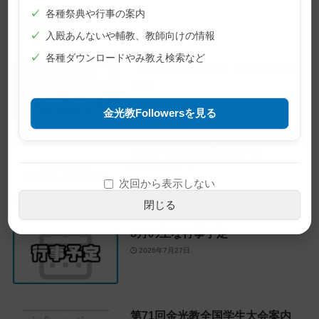
✓
各種祭典や行事の案内
関連記事
✓
入殿あんないや輔教、教師向けの情報
✓
各種ダウンロードやみ教え検索など
【合唱奉仕者募集】生神金光大神
大祭
2026年8月4日
金光教Followersを見る
令和8年熊本地震について
2026年7月29日
次回から表示しない
閉じる
8月の主な行事予定
2026年7月27日
第71回金光教全国学生大会案内