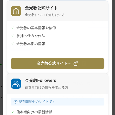
金光教公式サイト
金光教について知りたい方
メ
ナ
印刷
イ
ビ
✓
金光教の基本情報や信仰
ン
ゲ
✓
参拝の仕方や作法
コ
ー
✓
金光教本部の情報
ン
シ
お知らせ･案内
お知らせ
テ
ョ
ン
ン
ツ
に
金光教公式サイトへ
ト
移
ッ
動
金光教Followers
プ
す
5月15日 令和５年度金光教学院本科入学式
信奉者向けの情報を求める方
に
る
戻
【教話】「『いのち』の助かり」
現在閲覧中のサイトです
る
✓
信奉者向けの最新情報