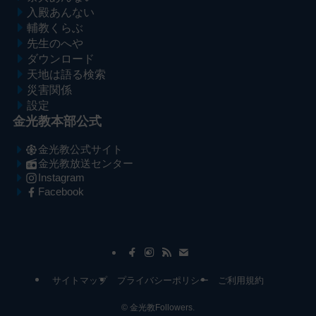
入殿あんない
輔教くらぶ
先生のへや
ダウンロード
天地は語る検索
災害関係
設定
金光教本部公式
金光教公式サイト
金光教放送センター
Instagram
Facebook
メ
ナ
イ
ビ
ン
ゲ
コ
ー
サイトマップ
プライバシーポリシー
ご利用規約
ン
シ
テ
ョ
©
金光教Followers.