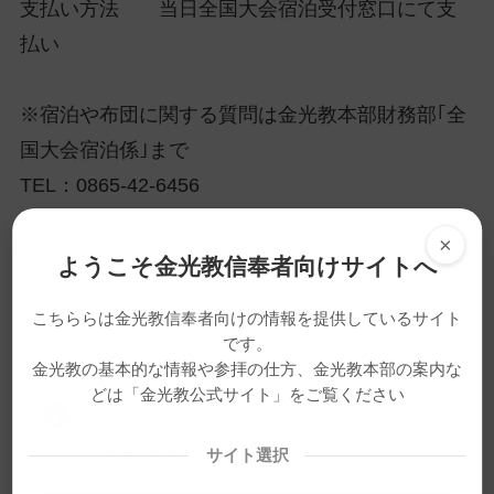
支払い方法 当日全国大会宿泊受付窓口にて支
払い
※宿泊や布団に関する質問は金光教本部財務部｢全
国大会宿泊係｣まで
TEL：0865-42-6456
e-mail：
zaimu@konkokyo.or.jp
×
ようこそ金光教信奉者向けサイトへ
こちららは金光教信奉者向けの情報を提供しているサイト
です。
金光教の基本的な情報や参拝の仕方、金光教本部の案内な
※この記事は旧サイトから移行したも
どは「金光教公式サイト」をご覧ください
のですので不具合があることがありま
す。ご了承ください。
サイト選択