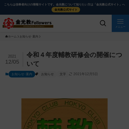
メ
ナ
こちらは信奉者向けの情報サイトです。金光教について知りたい方は「金光教公式サイト」へ
イ
ビ
金光教公式サイト
ン
ゲ
コ
ー
メニュー
ン
シ
ホーム
お知らせ･案内
テ
ョ
ン
ン
ツ
に
メ
令和４年度輔教研修会の開催につ
2021
に
移
イ
12/05
いて
ス
動
ン
2021年12月5日
お知らせ･案内
お知らせ
文字
キ
す
コ
ッ
る
ン
プ
テ
ン
ツ
を
ス
キ