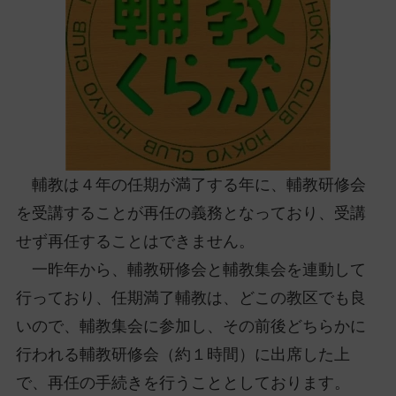
ッ
プ
し
て
ナ
ビ
ゲ
ー
輔教は４年の任期が満了する年に、輔教研修会
シ
ョ
を受講することが再任の義務となっており、受講
ン
せず再任することはできません。
に
一昨年から、輔教研修会と輔教集会を連動して
行っており、任期満了輔教は、どこの教区でも良
いので、輔教集会に参加し、その前後どちらかに
行われる輔教研修会（約１時間）に出席した上
で、再任の手続きを行うこととしております。