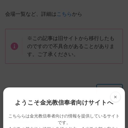
会場一覧など、詳細は
こちら
から
※この記事は旧サイトから移行したも
のですので不具合があることがありま
す。ご了承ください。
メ
ナ
印刷
イ
ビ
×
ン
ゲ
ようこそ金光教信奉者向けサイトへ
コ
ー
ン
シ
こちららは金光教信奉者向けの情報を提供しているサイト
お知らせ･案内
お知らせ
文字
です。
テ
ョ