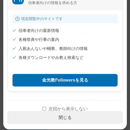
信奉者向けの情報を求める方
大祭
2026年8月4日
現在閲覧中のサイトです
✓
信奉者向けの最新情報
令和8年熊本地震について
✓
各種祭典や行事の案内
2026年7月29日
✓
入殿あんないや輔教、教師向けの情報
✓
各種ダウンロードやみ教え検索など
8月の主な行事予定
2026年7月27日
金光教Followersを見る
第71回金光教全国学生大会案内
2026年7月3日
次回から表示しない
閉じる