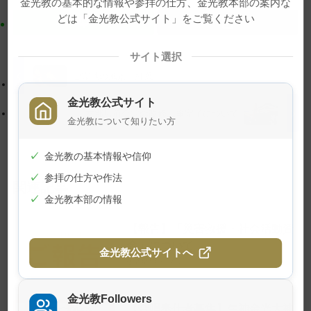
金光教の基本的な情報や参拝の仕方、金光教本部の案内な
ン
ン
どは「金光教公式サイト」をご覧ください
ツ
に
ト
移
ッ
動
サイト選択
プ
す
ご霊地の風景・紅葉
に
る
金光教公式サイト
戻
本部広前会堂の改修工事完了について
金光教について知りたい方
る
✓
金光教の基本情報や信仰
✓
参拝の仕方や作法
関連記事
✓
金光教本部の情報
【報告】「災害救援・社会活動資
金」について
金光教公式サイトへ
2026年8月7日
金光教Followers
【合唱奉仕者募集】生神金光大神