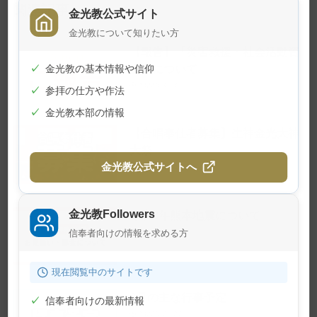
関連記事
金光教公式サイト
金光教について知りたい方
【報告】「災害救援・社会活動資
金」について
✓
金光教の基本情報や信仰
2026年8月7日
✓
参拝の仕方や作法
✓
金光教本部の情報
【合唱奉仕者募集】生神金光大神
大祭
金光教公式サイトへ
2026年8月4日
金光教Followers
令和8年熊本地震について
信奉者向けの情報を求める方
2026年7月29日
現在閲覧中のサイトです
8月の主な行事予定
✓
信奉者向けの最新情報
2026年7月27日