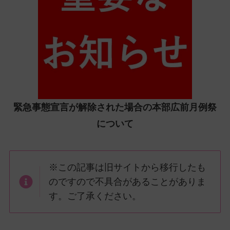
ッ
プ
し
て
ナ
ビ
ゲ
ー
緊急事態宣言が解除された場合の本部広前月例祭
シ
ョ
について
ン
に
※この記事は旧サイトから移行したも
のですので不具合があることがありま
す。ご了承ください。