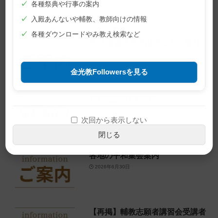
✓
各種祭典や行事の案内
✓
入殿あんないや輔教、教師向けの情報
✓
各種ダウンロードやみ教え検索など
第71回金光教全国学生大会案内
2026年7月3日
金光教Followersを見る
7月の主な行事予定
2026年6月30日
次回から表示しない
閉じる
各地の平和集会案内
2026年6月30日
【再掲】輔教志願者講習会受講者