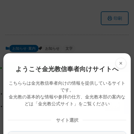
メ
ナ
印刷
イ
ビ
ン
ゲ
コ
ー
ン
シ
お知らせ･案内
お知らせ
文字
テ
ョ
ン
ン
×
ツ
に
ようこそ金光教信奉者向けサイトへ
ト
移
ッ
動
こちららは金光教信奉者向けの情報を提供しているサイト
プ
す
です。
【教団独立記念祭】教務総長挨拶
に
る
金光教の基本的な情報や参拝の仕方、金光教本部の案内な
どは「金光教公式サイト」をご覧ください
戻
6月16日 令和３年度学院特科入学式
る
サイト選択