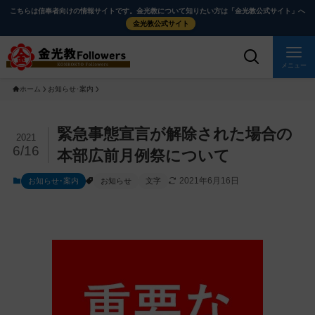
メ
ナ
こちらは信奉者向けの情報サイトです。金光教について知りたい方は「金光教公式サイト」へ
イ
ビ
金光教公式サイト
ン
ゲ
コ
ー
メニュー
ン
シ
ホーム
お知らせ･案内
テ
ョ
ン
ン
ツ
に
メ
緊急事態宣言が解除された場合の
2021
に
移
イ
6/16
本部広前月例祭について
ス
動
ン
2021年6月16日
お知らせ･案内
お知らせ
文字
キ
す
コ
ッ
る
ン
プ
テ
ン
ツ
を
ス
キ