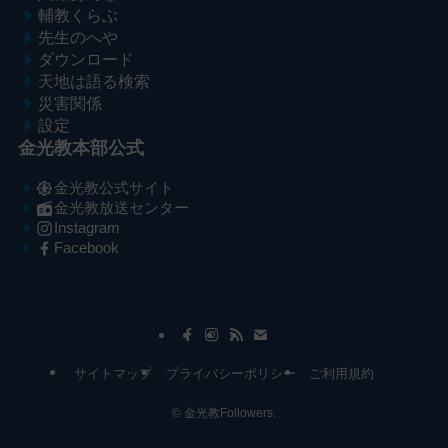
輔教くらぶ
先生のへや
ダウンロード
天地は語る検索
災害関係
設定
金光教本部公式
金光教公式サイト
金光教放送センター
Instagram
Facebook
メ
ナ
イ
ビ
ン
ゲ
コ
ー
サイトマップ
プライバシーポリシー
ご利用規約
ン
シ
テ
ョ
©
金光教Followers.
ン
ン