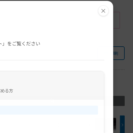
×
ります。ご了承ください。
。
ト」をご覧ください
印刷
求める方
【風の姿 水の声】四代金光様のお歌