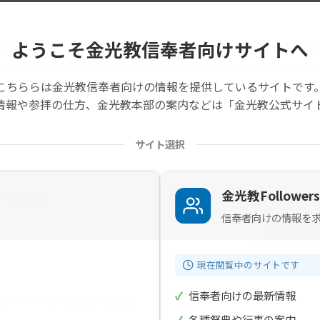
ようこそ金光教信奉者向けサイトへ
の記事は旧サイトから移行したものですので不具合があることがあ
こちららは金光教信奉者向けの情報を提供しているサイトです
情報や参拝の仕方、金光教本部の案内などは「金光教公式サイ
サイト選択
金光教Followers
お知らせ
信奉者向けの情報を
現在閲覧中のサイトです
✓
信奉者向けの最新情報
広くて深い、母の信心【金光新聞】
✓
各種祭典や行事の案内