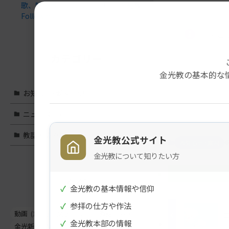
歌、特設ページのお知らせ。 | 金光教
Followers
※こ
カテゴリー
金光教の基本的な
メ
ナ
お知らせ･案内
(325)
イ
ビ
ン
ゲ
ニュース
(977)
コ
ー
教話・読み物
(1,566)
ン
シ
金光教公式サイト
お知らせ･案内
テ
ョ
金光教について知りたい方
ン
ン
ツ
に
タグ
ト
移
✓
金光教の基本情報や信仰
ッ
動
✓
参拝の仕方や作法
プ
す
動画
(1497)
文字
(1023)
教話
(662)
✓
金光教本部の情報
に
る
金光新聞
(562)
信心真話
(443)