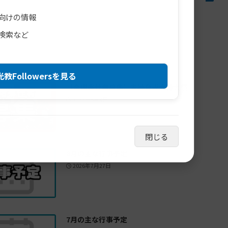
向けの情報
検索など
教Followersを見る
【合唱奉仕者募集】生神金光大神大祭
2026年8月4日
閉じる
8月の主な行事予定
2026年7月27日
7月の主な行事予定