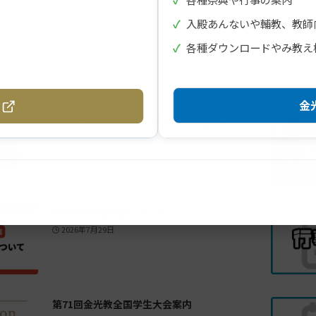
✓
入殿あんないや輔教、教師
✓
各種ダウンロードやみ教え
金光
【報告】「災害救援・社会活動資金」につい
て
2026年8月7日
令和8年熊本地震について
2026年7月29日
第71回金光教全国学生大会案内