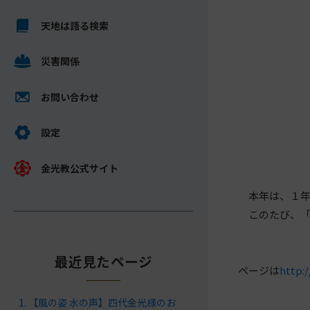
キ
メ
ッ
天地は語る検索
イ
プ
ン
し
災害関係
コ
て
ン
ナ
テ
お問い合わせ
ビ
ン
ゲ
ツ
設定
ー
へ
シ
金光教公式サイト
ョ
本年は、１年
ン
このたび、「
に
最近見たページ
ページは
http:
【風の姿 水の声】四代金光様のお