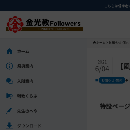
メ
ナ
こちらは信奉者
イ
ビ
ン
ゲ
コ
ー
ン
シ
テ
ョ
ホーム
お知らせ･案内
ン
ン
サ
ホーム
ツ
に
イ
メ
に
移
ド
2021
【風
祭典案内
6/04
イ
ス
動
バ
ン
キ
す
ー
お知らせ･案内
入殿案内
コ
ッ
る
を
ン
プ
ス
輔教くらぶ
テ
キ
ン
特設ペー
ッ
先生のへや
ツ
プ
を
し
ス
ダウンロード
て