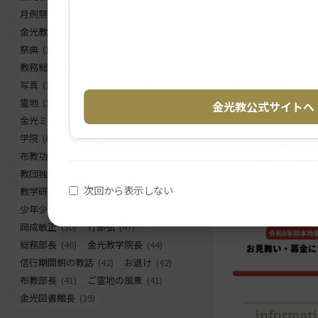
戻
月例祭
(441)
お知らせ
(261)
る
金光教報
(198)
巻頭言
(186)
祭典
(163)
教務総長挨拶
(155)
教務総長
(144)
生神金光大神大祭
(130)
関連記事
写真
(130)
天地金乃神大祭
(120)
霊地
(105)
フラッシュナウ
(83)
金光教公式サイトへ
金光ミュージックフェスタ
(68)
学院
(64)
お出まし
(62)
布教功労者報徳祭
(61)
教団独立記念祭
(58)
次回から表示しない
教学研究所所長
(56)
正月
(56)
少年少女全国大会
(55)
災害関連
(54)
岡成敏正
(50)
竹部弘
(47)
総務部長
(46)
金光教学院長
(44)
信行期間朝の教話
(42)
お退け
(42)
布教部長
(41)
ご霊地の風景
(41)
金光図書館長
(39)