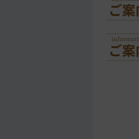
メ
ナ
イ
ビ
ン
ゲ
コ
ー
ン
シ
テ
ョ
ン
ン
ツ
ト
へ
ッ
プ
に
移
動
す
る