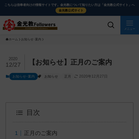
メ
ナ
こちらは信奉者向けの情報サイトです。金光教について知りたい方は「金光教公式サイト」へ
イ
ビ
金光教公式サイト
ン
ゲ
コ
ー
メニュー
ン
シ
ホーム
お知らせ･案内
テ
ョ
ン
ン
ツ
に
メ
2020
【お知らせ】正月のご案内
12/27
に
移
イ
ス
動
ン
2020年12月27日
お知らせ･案内
お知らせ
正月
キ
す
コ
ッ
る
ン
プ
テ
ン
目次
ツ
を
ス
正月のご案内
キ