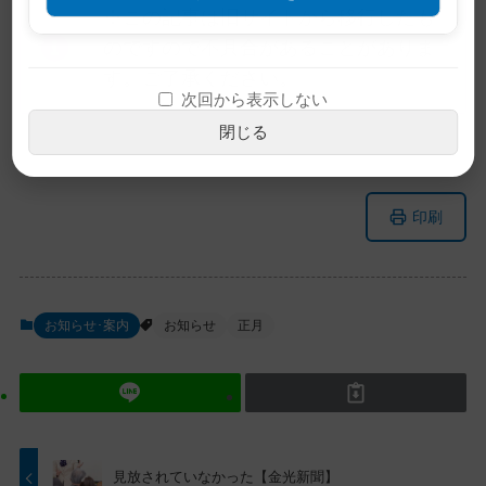
※この記事は旧サイトから移行したも
のですので不具合があることがありま
す。ご了承ください。
次回から表示しない
閉じる
メ
ナ
印刷
イ
ビ
ン
ゲ
コ
ー
ン
シ
お知らせ･案内
お知らせ
正月
テ
ョ
ン
ン
ツ
に
ト
移
ッ
動
プ
す
見放されていなかった【金光新聞】