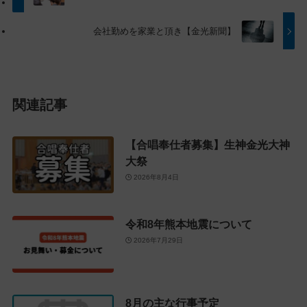
に
る
戻
会社勤めを家業と頂き【金光新聞】
る
関連記事
【合唱奉仕者募集】生神金光大神
大祭
2026年8月4日
令和8年熊本地震について
2026年7月29日
8月の主な行事予定