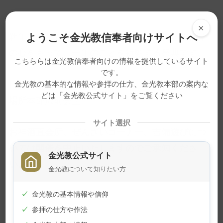
×
ようこそ金光教信奉者向けサイトへ
新年にあたり、新たな願いを立て、お礼と改まり
の心をもって、一年のことを祈願する祭典です。
こちららは金光教信奉者向けの情報を提供しているサイト
です。
日時
1月1日(金) 4:45 ごろ
金光教の基本的な情報や参拝の仕方、金光教本部の案内な
どは「金光教公式サイト」をご覧ください
場所
本部広前会堂
サイト選択
お神酒直会所、ぜんざいコーナー、吉備遊びにつ
いては開催を中止いたしますのでご承知くださ
金光教公式サイト
い。
金光教について知りたい方
✓
金光教の基本情報や信仰
✓
参拝の仕方や作法