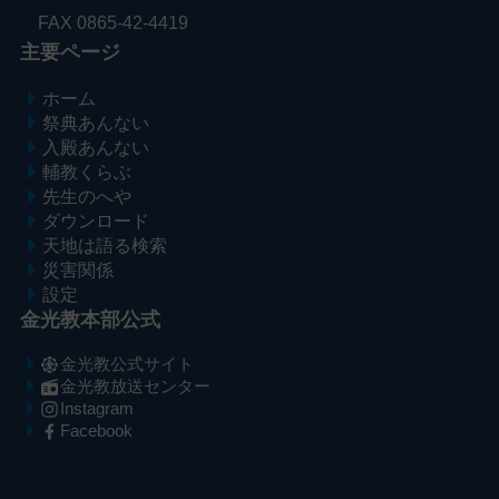
FAX 0865-42-4419
主要ページ
ホーム
祭典あんない
入殿あんない
輔教くらぶ
先生のへや
ダウンロード
天地は語る検索
災害関係
設定
金光教本部公式
金光教公式サイト
金光教放送センター
Instagram
Facebook
メ
ナ