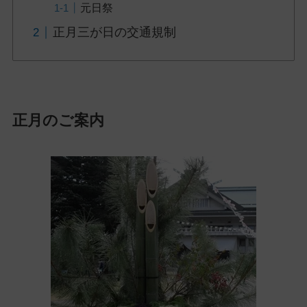
元日祭
ッ
プ
正月三が日の交通規制
し
て
ナ
ビ
ゲ
正月のご案内
ー
シ
ョ
ン
に