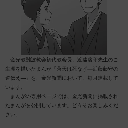
ッ
プ
し
て
ナ
ビ
ゲ
ー
金光教難波教会初代教会長、近藤藤守先生のご
シ
ョ
生涯を描いたまんが「蒼天は死なず―近藤藤守の
ン
道伝え―」を、金光新聞において、毎月連載して
に
います。
まんがの専用ページでは、金光新聞に掲載され
たまんがを公開しています。どうぞお楽しみくだ
さい。