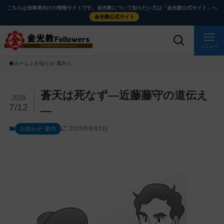
メ
ナ
こちらは信奉者向けの情報サイトです。金光教について知りたい方は「金光教公式サイト」へ
イ
ビ
金光教公式サイト
ン
ゲ
コ
ー
メニュー
ン
シ
ホーム
お知らせ･案内
テ
ョ
ン
ン
ツ
に
メ
蒼天は死なず―近藤藤守の道伝え
2019
に
移
イ
7/12
―
ス
動
ン
2025年9月5日
お知らせ･案内
キ
す
コ
ッ
る
ン
プ
テ
ン
ツ
を
ス
キ