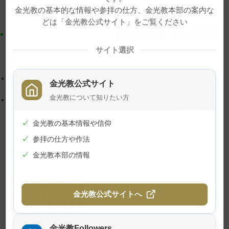
お知らせ･案内
テ
ョ
金光教の基本的な情報や参拝の仕方、金光教本部の案内な
ン
ン
どは「金光教公式サイト」をご覧ください
ツ
に
ト
移
サイト選択
ッ
動
プ
す
【教話】「難はみかげーピンチをいただくー」
金光教公式サイト
に
る
戻
金光教について知りたい方
7月15日 令和元年度 金光教学院特科卒業証書授与式
る
✓
金光教の基本情報や信仰
✓
参拝の仕方や作法
関連記事
✓
金光教本部の情報
【合唱奉仕者募集】生神金光大神
金光教公式サイトへ
大祭
2026年8月4日
金光教Followers