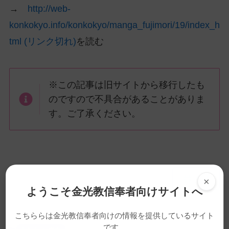
→
http://web-
konkokyo.info/konkokyo/manga_fujimori/19/index_h
tml (リンク切れ)
を読む
※この記事は旧サイトから移行したも
のですので不具合があることがありま
す。ご了承ください。
メ
ナ
印刷
×
イ
ビ
ようこそ金光教信奉者向けサイトへ
ン
ゲ
コ
ー
こちららは金光教信奉者向けの情報を提供しているサイト
ン
シ
です。