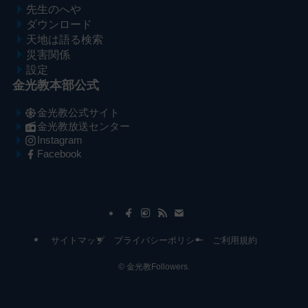
先生のへや
ダウンロード
天地は語る検索
災害関係
設定
金光教本部公式
金光教公式サイト
金光教放送センター
Instagram
Facebook
メ
ナ
イ
ビ
ン
ゲ
コ
ー
サイトマップ
プライバシーポリシー
ご利用規約
ン
シ
テ
ョ
©
金光教Followers.
ン
ン
ツ
へ