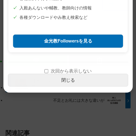
メ
ナ
印刷
イ
ビ
✓
入殿あんないや輔教、教師向けの情報
ン
ゲ
✓
各種ダウンロードやみ教え検索など
コ
ー
ン
シ
お知らせ･案内
テ
ョ
金光教Followersを見る
お知らせ
文字
金光教広報紙「神さま ありがとう」
ン
ン
ツ
に
ト
移
ッ
動
次回から表示しない
プ
す
閉じる
【教祖生誕200年記念講座】 第１回 「信心の胎動」
に
る
③
戻
る
不足とお礼には大きな違いが
関連記事