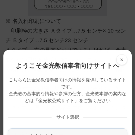
※ 名入れ印刷について
印刷枠の大きさ Ａタイプ…7.5 センチ× 10 セン
チ Ｂタイプ…7.5 センチ23 センチ
Ａタイプ… 右の見本どおりでよろしければ、金光
×
教徒社で原稿を作成します。短いコメントを入れ
ようこそ金光教信奉者向けサイトへ
る場合は、本誌巻末のお申し込みはがきの通信欄
にお書きください。ご希望の書体やマークがあれ
こちららは金光教信奉者向けの情報を提供しているサイト
です。
ば、原寸大の印刷原稿を作成してお送りくださ
金光教の基本的な情報や参拝の仕方、金光教本部の案内な
い。
どは「金光教公式サイト」をご覧ください
Ｂタイプ… 原寸大の原稿を作成してお送りくださ
い。
サイト選択