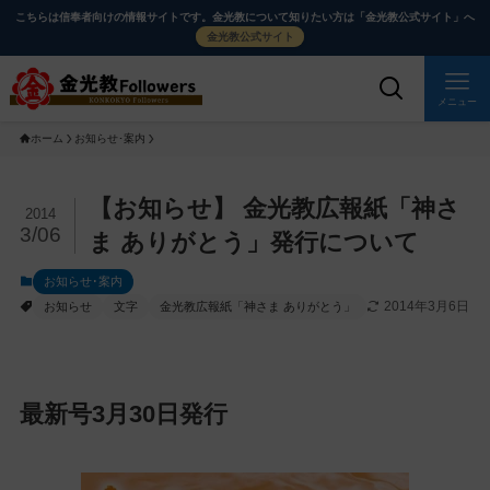
メ
ナ
こちらは信奉者向けの情報サイトです。金光教について知りたい方は「金光教公式サイト」へ
イ
ビ
金光教公式サイト
ン
ゲ
コ
ー
メニュー
ン
シ
ホーム
お知らせ･案内
テ
ョ
ン
ン
ツ
に
メ
【お知らせ】 金光教広報紙「神さ
2014
に
移
イ
3/06
ま ありがとう」発行について
ス
動
ン
お知らせ･案内
キ
す
コ
2014年3月6日
お知らせ
文字
金光教広報紙「神さま ありがとう」
ッ
る
ン
プ
テ
ン
ツ
最新号3月30日発行
を
ス
キ