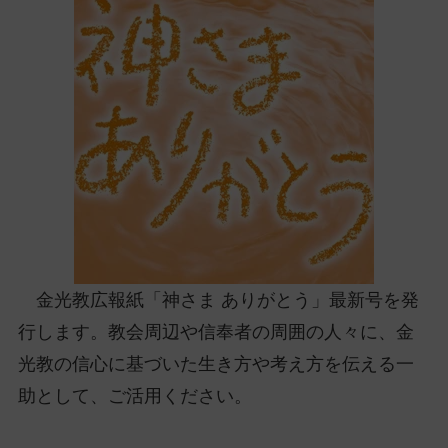
ッ
プ
し
て
ナ
ビ
ゲ
ー
シ
ョ
ン
に
金光教広報紙「神さま ありがとう」最新号を発
行します。教会周辺や信奉者の周囲の人々に、金
光教の信心に基づいた生き方や考え方を伝える一
助として、ご活用ください。