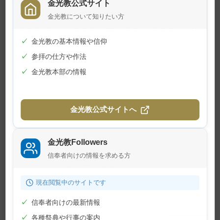
●申し込み・問い合わせ
金光教公式サイト
〒719 ─ 0111 岡山県浅口市金光町大谷338
金光教について知りたい方
金光財団 金光教徒社事業部内 金光教広報紙
✓
金光教の基本情報や信仰
係
✓
参拝の仕方や作法
TEL 0865・42・2037 FAX 0865・42・5087
✓
金光教本部の情報
※お申し込みは、巻末のはがきをご利用くださ
い。
金光教公式サイトへ
※この記事は旧サイトから移行したも
金光教Followers
のですので不具合があることがありま
信奉者向けの情報を求める方
す。ご了承ください。
現在閲覧中のサイトです
✓
信奉者向けの最新情報
✓
各種祭典や行事の案内