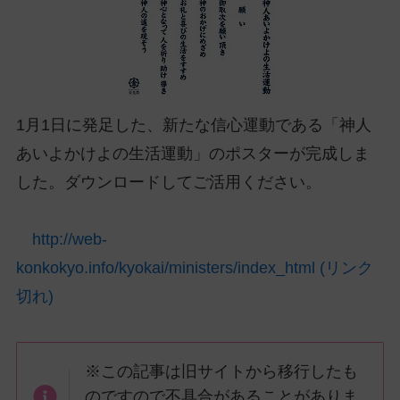
ッ
プ
し
て
ナ
1月1日に発足した、新たな信心運動である「神人
ビ
ゲ
あいよかけよの生活運動」のポスターが完成しま
ー
した。ダウンロードしてご活用ください。
シ
ョ
ン
http://web-
に
konkokyo.info/kyokai/ministers/index_html (リンク
切れ)
※この記事は旧サイトから移行したも
のですので不具合があることがありま