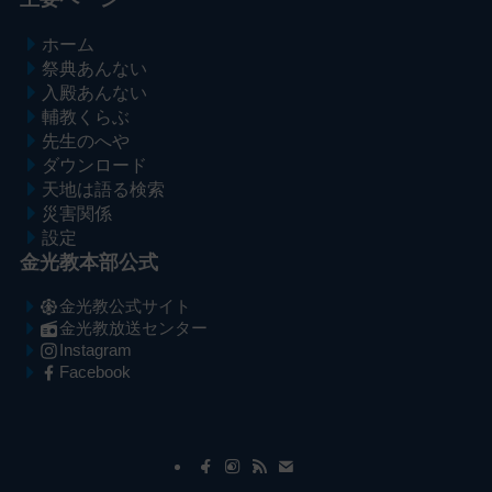
ホーム
祭典あんない
入殿あんない
輔教くらぶ
先生のへや
ダウンロード
天地は語る検索
災害関係
設定
金光教本部公式
金光教公式サイト
金光教放送センター
Instagram
Facebook
メ
ナ
イ
ビ
ン
ゲ