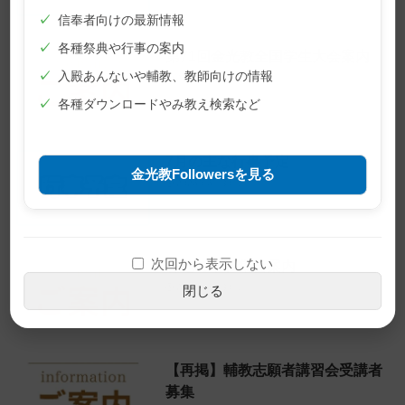
✓
信奉者向けの最新情報
✓
各種祭典や行事の案内
第71回金光教全国学生大会案内
✓
入殿あんないや輔教、教師向けの情報
2026年7月3日
✓
各種ダウンロードやみ教え検索など
7月の主な行事予定
金光教Followersを見る
2026年6月30日
次回から表示しない
各地の平和集会案内
2026年6月30日
閉じる
【再掲】輔教志願者講習会受講者
募集