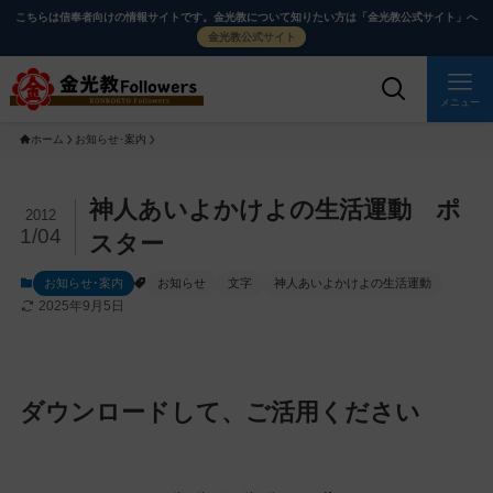
メ
ナ
こちらは信奉者向けの情報サイトです。金光教について知りたい方は「金光教公式サイト」へ
イ
ビ
金光教公式サイト
ン
ゲ
コ
ー
メニュー
ン
シ
ホーム
お知らせ･案内
テ
ョ
ン
ン
ツ
に
メ
神人あいよかけよの生活運動 ポ
2012
に
移
イ
1/04
スター
ス
動
ン
お知らせ･案内
お知らせ
文字
神人あいよかけよの生活運動
キ
す
コ
2025年9月5日
ッ
る
ン
プ
テ
ン
ツ
ダウンロードして、ご活用ください
を
ス
キ