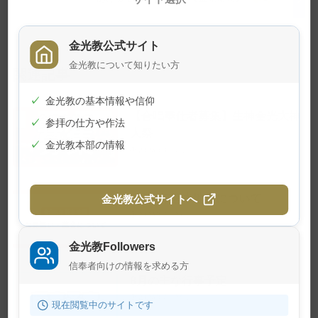
る
金光教公式サイト
金光教について知りたい方
関連記事
✓
金光教の基本情報や信仰
【合唱奉仕者募集】生神金光大神
✓
参拝の仕方や作法
大祭
✓
金光教本部の情報
2026年8月4日
令和8年熊本地震について
金光教公式サイトへ
2026年7月29日
金光教Followers
信奉者向けの情報を求める方
8月の主な行事予定
2026年7月27日
現在閲覧中のサイトです