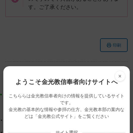
す。ご了承ください。
メ
ナ
印刷
イ
ビ
ン
ゲ
コ
ー
ン
シ
×
お知らせ･案内
お知らせ
文字
神人あいよかけよの生活運動
テ
ョ
ようこそ金光教信奉者向けサイトへ
ン
ン
ツ
に
こちららは金光教信奉者向けの情報を提供しているサイト
ト
移
です。
ッ
動
金光教の基本的な情報や参拝の仕方、金光教本部の案内な
平成２４年の新春を迎えて ─「神人あいよかけよの生
プ
す
どは「金光教公式サイト」をご覧ください
活運動」が発足─
に
る
戻
「あげる信心」を求めて【金光新聞】
サイト選択